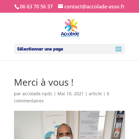
06 63 70 56 37
contact@accolade-asso.fr
Sélectionner une page
Merci à vous !
par
accolade.npdc
|
Mai 10, 2021
|
article
|
0
commentaires